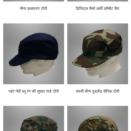
सैन्य छलावरण टोपी
डिजिटल कैमो आर्मी कॉम्बैट कैप
गहरे नेवी ब्लू रंग की सुरक्षा गार्ड टोपी
सस्ती सैन्य वुडलैंड सैनिक टोपी