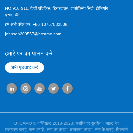
NO.910-911, कैज़ी एडिफ़िस, डियरटाउन, शाओक्सिंग सिटी, झेजियांग
प्रांत, चीन
हमें अभी कॉल करें:
+86-13757582836
johnson200567@btcamo.com
हमारे पर का पालन करें
अभी पूछताछ करें
BTCAMO © कॉपीराइट 2018-2023: सर्वाधिकार सुरक्षित।
साइट मैप
छलावरण कपड़े
,
सैन्य कपड़े
,
सेना का कपड़ा
,
छलावरण कपड़ा
,
सेना के कपड़े
,
रिपस्टॉप