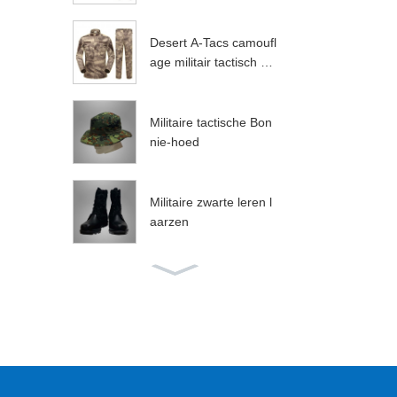
Desert A-Tacs camoufl
age militair tactisch un
iform
Militaire tactische Bon
nie-hoed
Militaire zwarte leren l
aarzen
Leger gevechts T-shirt
Woodland ripstop cam
ouflage ACU leger gev