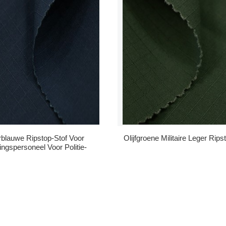
blauwe Ripstop-Stof Voor
Olijfgroene Militaire Leger Rips
ingspersoneel Voor Politie-
Uniformen