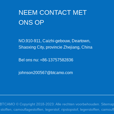
NEEM CONTACT MET
ONS OP
NO.910-911, Caizhi-gebouw, Deartown,
Shaoxing City, provincie Zhejiang, China
Bel ons nu:
+86-13757582836
johnson200567@btcamo.com
BTCAMO © Copyright 2018-2023: Alle rechten voorbehouden.
Sitema
 stoffen
,
camouflagestoffen
,
legerstof
,
ripstopstof
,
legerstoffen
,
camoufl