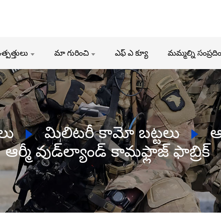
త్పత్తులు
మా గురించి
ఎఫ్ ఎ క్యూ
మమ్మల్ని సంప్రది
ులు
మిలిటరీ కామో బట్టలు
ఆర
ఆర్మీ వుడ్‌ల్యాండ్ కామఫ్లాజ్ ఫాబ్రిక్