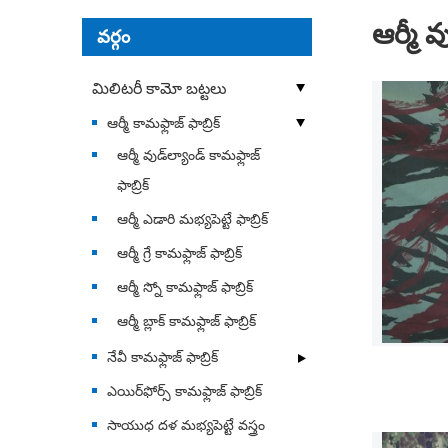
ఆర్మీ వ
వర్గం
మిలిటరీ కామో బట్టలు
ఆర్మీ కామఫ్లాజ్ ఫాబ్రిక్
ఆర్మీ వుడ్‌ల్యాండ్ కామఫ్లాజ్
ఫాబ్రిక్
ఆర్మీ ఎడారి మభ్యపెట్టే ఫాబ్రిక్
ఆర్మీ గ్రే కామఫ్లాజ్ ఫాబ్రిక్
ఆర్మీ స్నో కామఫ్లాజ్ ఫాబ్రిక్
ఆర్మీ బ్లాక్ కామఫ్లాజ్ ఫాబ్రిక్
నేవీ కామఫ్లాజ్ ఫాబ్రిక్
ఎయిర్‌ఫోర్స్ కామఫ్లాజ్ ఫాబ్రిక్
సాయుధ దళ మభ్యపెట్టే వస్త్రం