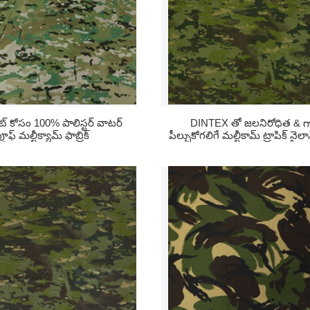
ోట్ కోసం 100% పాలిస్టర్ వాటర్
DINTEX తో జలనిరోధిత & గ
్రూఫ్ మల్టీక్యామ్ ఫాబ్రిక్
పీల్చుకోగలిగే మల్టీకామ్ ట్రాపిక్ నైలాన్