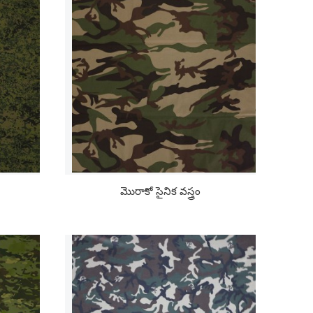
మొరాకో సైనిక వస్త్రం