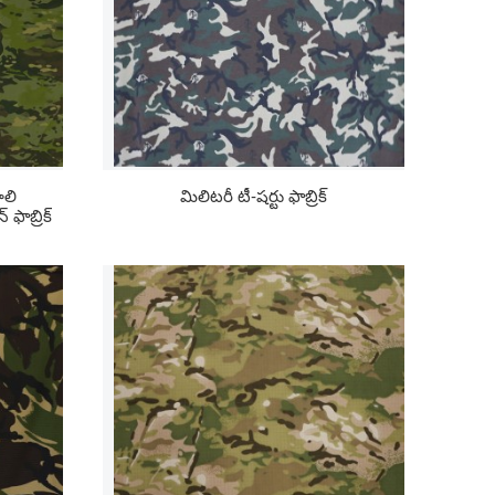
ాలి
మిలిటరీ టీ-షర్టు ఫాబ్రిక్
 ఫాబ్రిక్