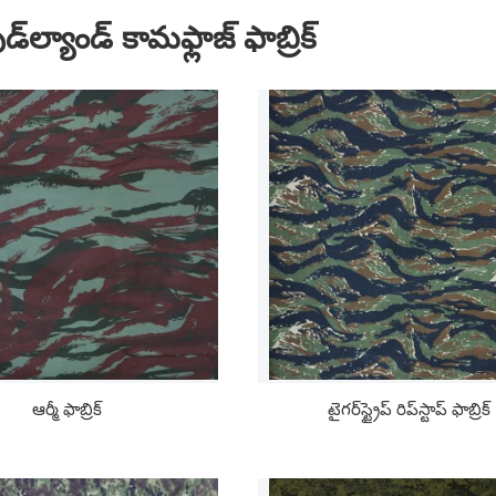
ుడ్‌ల్యాండ్ కామఫ్లాజ్ ఫాబ్రిక్
ఆర్మీ ఫాబ్రిక్
టైగర్‌స్ట్రైప్ రిప్‌స్టాప్ ఫాబ్రిక్