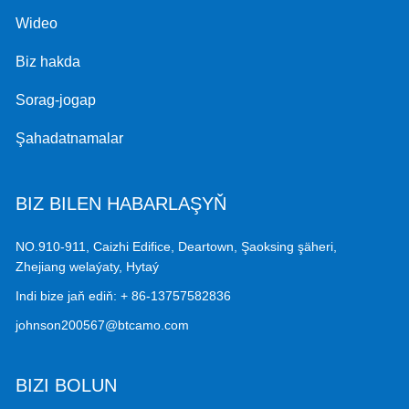
Wideo
Biz hakda
Sorag-jogap
Şahadatnamalar
BIZ BILEN HABARLAŞYŇ
NO.910-911, Caizhi Edifice, Deartown, Şaoksing şäheri,
Zhejiang welaýaty, Hytaý
Indi bize jaň ediň:
+ 86-13757582836
johnson200567@btcamo.com
BIZI BOLUN