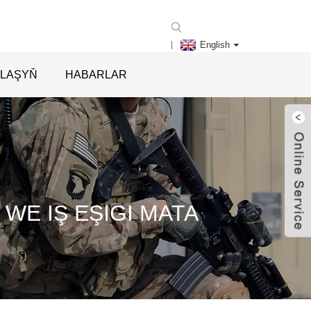
English
RLAŞYŇ
HABARLAR
 WE IŞ EŞIGI MATA