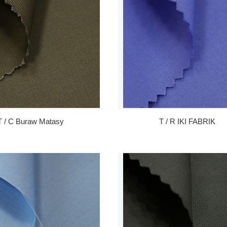
T / C Buraw Matasy
T / R IKI FABRIK