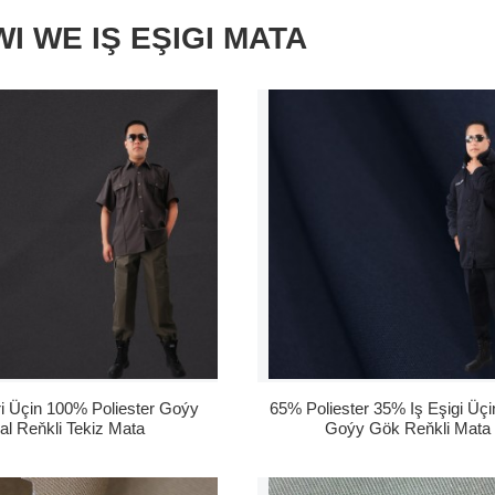
WI WE IŞ EŞIGI MATA
eri Üçin 100% Poliester Goýy
65% Poliester 35% Iş Eşigi Üçi
al Reňkli Tekiz Mata
Goýy Gök Reňkli Mata