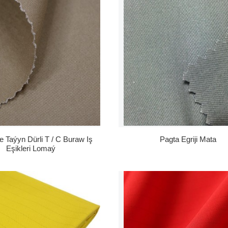
e Taýyn Dürli T / C Buraw Iş
Pagta Egriji Mata
Eşikleri Lomaý