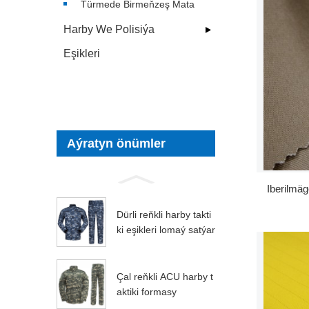
Türmede Birmeňzeş Mata
Harby We Polisiýa
Eşikleri
Aýratyn önümler
Iberilmäg
Dürli reňkli harby takti
ki eşikleri lomaý satýar
Çal reňkli ACU harby t
aktiki formasy