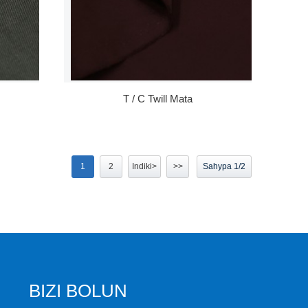
T / C Twill Mata
1
2
Indiki>
>>
Sahypa 1/2
BIZI BOLUN