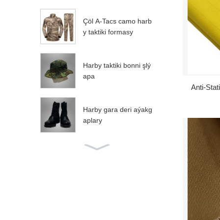
Çöl A-Tacs camo harb
y taktiki formasy
Harby taktiki bonni şlý
apa
Anti-Sta
Harby gara deri aýakg
aplary
Goşun futbolkasy
Woodland ripstop cam
o ACU goşun söweş f
ormasy