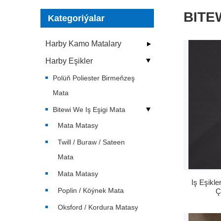
BITE
Kategoriýalar
Harby Kamo Matalary
Harby Eşikler
Polüň Poliester Birmeňzeş
Mata
Bitewi We Iş Eşigi Mata
Mata Matasy
Twill / Buraw / Sateen
Mata
Mata Matasy
Iş Eşikl
Poplin / Köýnek Mata
Ç
Oksford / Kordura Matasy