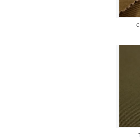
Umman harbylary üçin
gülgüne reňkli kamufla
C
age matasy
Köp kameraly mata
Moda kryptek kamufla
age matasy
ABŞ goşunynyň stili to
kaý kamuflaage matas
y
Germaniýa üçin Fleckt
arn matasy