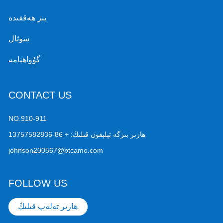
بىز ھەققىدە
سوئال
گۇۋاھنامە
CONTACT US
NO.910-911
ھازىر بىزگە تېلېفون قىلىڭ:
+ 86-13757582836
johnson200567@btcamo.com
FOLLOW US
ھازىر تەلەپ قىلىڭ