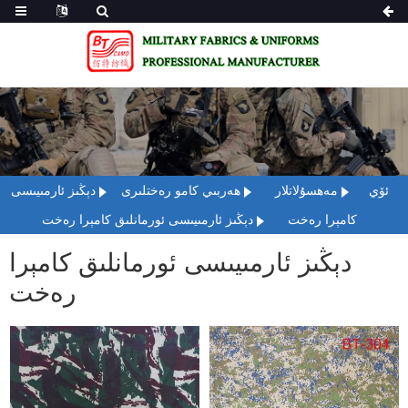
ئۆي
مەھسۇلاتلار
ھەربىي كامو رەختلىرى
دېڭىز ئارمىيىسى
كامېرا رەخت
دېڭىز ئارمىيىسى ئورمانلىق كامېرا رەخت
دېڭىز ئارمىيىسى ئورمانلىق كامېرا
رەخت