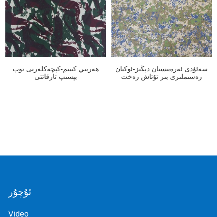
سەئۇدى ئەرەبىستان دېڭىز-ئوكيان
ھەربىي كىيىم-كېچەكلەرنى توپ
رەسىملىرى بىر تۇتاش رەخت
بېسىپ تارقاتتى
ئۇچۇر
Video