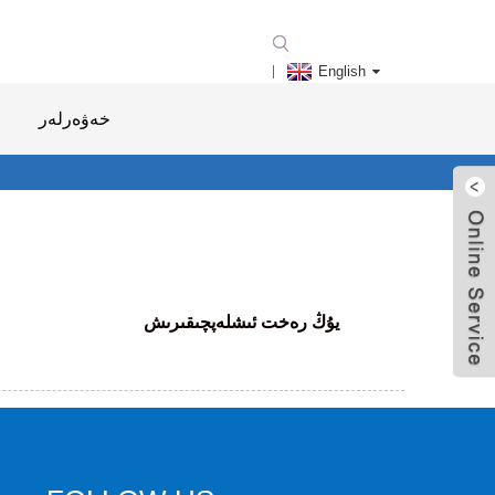
English
خەۋەرلەر
يۇڭ رەخت ئىشلەپچىقىرىش