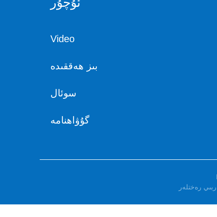
ئۇچۇر
Video
بىز ھەققىدە
سوئال
گۇۋاھنامە
بىي رەختلەر