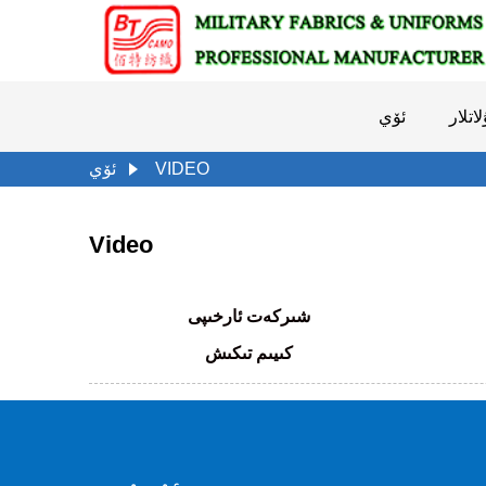
تلار
ئۆي
VIDEO
ئۆي
Video
شىركەت ئارخىپى
كىيىم تىكىش