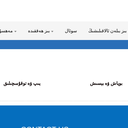
بىز بىلەن ئالاقىلىشىڭ
سوئال
بىز ھەققىدە
مەھسۇلا
بوياش ۋە بېسىش
يىپ ۋە توقۇمىچىلىق