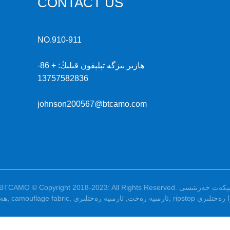
CONTACT US
NO.910-911
ھازىر بىزگە تېلېفون قىلىڭ:
+ 86-
13757582836
johnson200567@btcamo.com
ېكەت خەرىتىسى
BTCAMO © Copyright 2018-2023: All Rights Reserved.
ا رەختلىرى
,
ئارمىيە رەخت
,
ئارمىيە رەختلىرى
,
camouflage fabric
,
ھەر