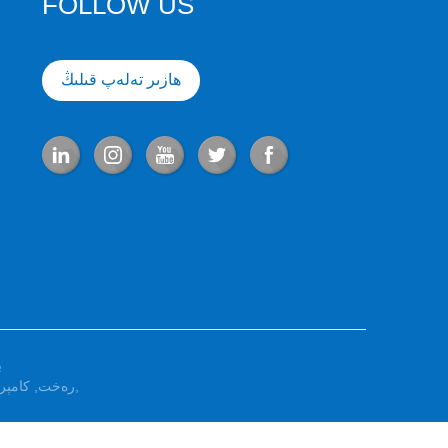
FOLLOW US
ھازىر تەلەپ قىلىڭ
ب
,
ripstop رەخت
,
كامېر