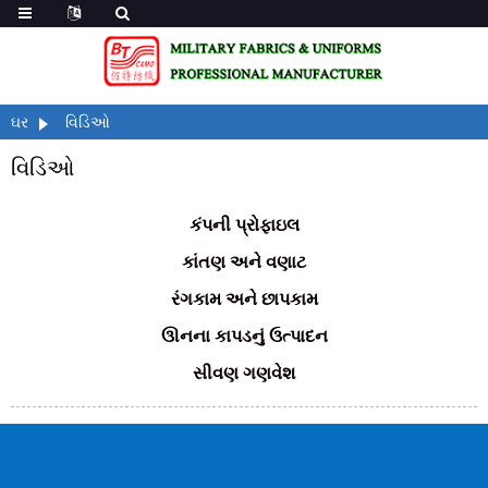
ઘર
વિડિઓ
વિડિઓ
કંપની પ્રોફાઇલ
કાંતણ અને વણાટ
રંગકામ અને છાપકામ
ઊનના કાપડનું ઉત્પાદન
સીવણ ગણવેશ