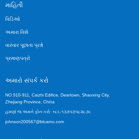
માહિતી
વિડિઓ
અમારા વિશે
વારંવાર પૂછાતા પ્રશ્નો
પ્રમાણપત્રો
અમારો સંપર્ક કરો
NO.910-911, Caizhi Edifice, Deartown, Shaoxing City,
Zhejiang Province, China
હમણાં જ અમને ફોન કરો:
+૮૬-૧૩૭૫૭૫૮૨૮૩૬
johnson200567@btcamo.com