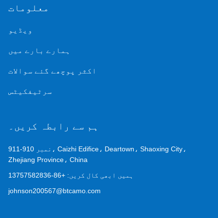
معلومات
ویڈیو
ہمارے بارے میں
اکثر پوچھے گئے سوالات
سرٹیفکیٹس
ہم سے رابطہ کریں۔
نمبر 910-911، Caizhi Edifice، Deartown، Shaoxing City،
Zhejiang Province، China
ہمیں ابھی کال کریں:
+86-13757582836
johnson200567@btcamo.com