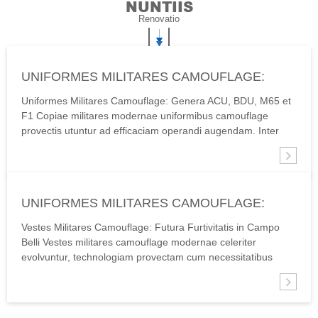
NUNTIIS
Renovatio
UNIFORMES MILITARES CAMOUFLAGE:
STYLI ACU, BDU, M65 ET F1
Uniformes Militares Camouflage: Genera ACU, BDU, M65 et
F1 Copiae militares modernae uniformibus camouflage
provectis utuntur ad efficaciam operandi augendam. Inter
exempla iconica sunt ACU (Uniform Pugnae Exercitus), BDU
(Uniform Vestis Belli), iacca militaris M65, et uniformis F1,
quaeque servit...
UNIFORMES MILITARES CAMOUFLAGE:
FUTURUM FURTIVITATIS IN CAMPO PROELII
Vestes Militares Camouflage: Futura Furtivitatis in Campo
Belli Vestes militares camouflage modernae celeriter
evolvuntur, technologiam provectam cum necessitatibus
tacticis miscentes. Formae hodiernae formas multispectrales
utuntur ad milites et ab oculis humanis et ab sensoribus
infrarubris occultandos. Nationes sicut...