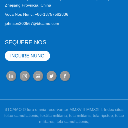
Zhejiang Provincia, China
Voca Nos Nunc:
+86-13757582836
johnson200567@btcamo.com
SEQUERE NOS
INQUIRE NUNC
BTCAMO © Iura omnia reservantur MMXVIII-MMXXIII.
Index situs
telae camuflationis
,
textilia militaria
,
tela militaris
,
tela ripstop
,
telae
militares
,
tela camuflationis
,