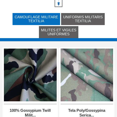
CAMOUFLAGE MILITARE
UNIFORMIS MILITARIS
TEXTILIA
TEXTILIA
MILITES ET VIGILES
UNIFORMES
100% Gossypium Twill
Tela Poly/Gossypina
Milit...
Serica...