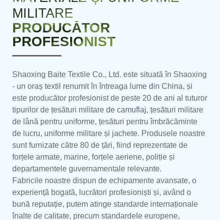
MILITARE
PRODUCĂTOR
PROFESIONIST
Shaoxing Baite Textile Co., Ltd. este situată în Shaoxing
- un oraș textil renumit în întreaga lume din China, și
este producător profesionist de peste 20 de ani al tuturor
tipurilor de țesături militare de camuflaj, țesături militare
de lână pentru uniforme, țesături pentru îmbrăcăminte
de lucru, uniforme militare și jachete. Produsele noastre
sunt furnizate către 80 de țări, fiind reprezentate de
forțele armate, marine, forțele aeriene, poliție și
departamentele guvernamentale relevante.
Fabricile noastre dispun de echipamente avansate, o
experiență bogată, lucrători profesioniști și, având o
bună reputație, putem atinge standarde internaționale
înalte de calitate, precum standardele europene,