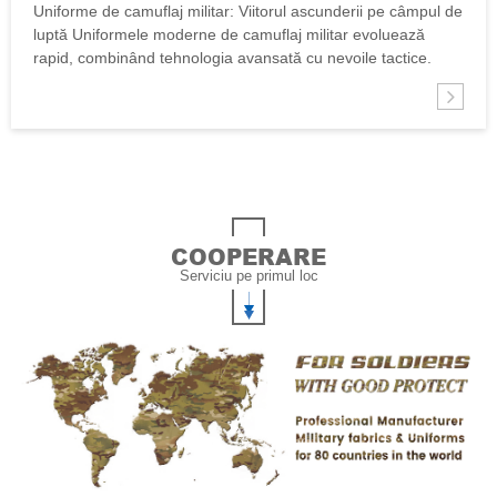
VIITORUL ASCUNDERII PE CÂMPUL DE
Uniforme de camuflaj militar: Viitorul ascunderii pe câmpul de
LUPTĂ
luptă Uniformele moderne de camuflaj militar evoluează
rapid, combinând tehnologia avansată cu nevoile tactice.
Design-urile de astăzi folosesc modele multispectrale pentru
a ascunde soldații atât de ochii umani, cât și de senzorii
infraroșii. Țări precum...
COOPERARE
Serviciu pe primul loc