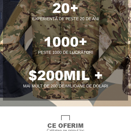
20
+
EXPERIENȚĂ DE PESTE 20 DE ANI
1000
+
PESTE 1000 DE LUCRĂTORI
$
200
MIL +
MAI MULT DE 200 DE MILIOANE DE DOLARI
CE OFERIM
Calitatea pe primul loc