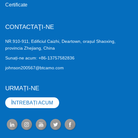
Certificate
CONTACTAŢI-NE
NR.910-911, Edificiul Caizhi, Deartown, orașul Shaoxing,
provincia Zhejiang, China
Sunați-ne acum:
+86-13757582836
johnson200567@btcamo.com
URMAȚI-NE
ÎNTREBAȚI ACUM