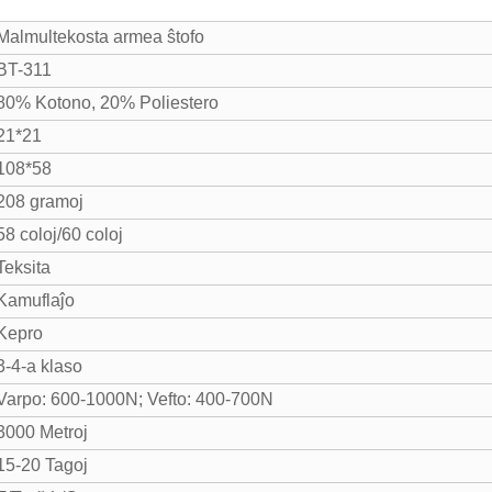
Malmultekosta armea ŝtofo
BT-311
80% Kotono, 20% Poliestero
21*21
108*58
208 gramoj
58 coloj/60 coloj
Teksita
Kamuflaĵo
Kepro
3-4-a klaso
Varpo: 600-1000N; Vefto: 400-700N
3000 Metroj
15-20 Tagoj