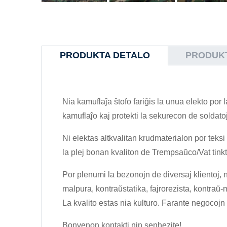
PRODUKTA DETALO
PRODUKT
Nia kamuflaĵa ŝtofo fariĝis la unua elekto por 
kamuflaĵo kaj protekti la sekurecon de soldatoj 
Ni elektas altkvalitan krudmaterialon por teksi 
la plej bonan kvaliton de Trempsaŭco/Vat tinktu
Por plenumi la bezonojn de diversaj klientoj, ni
malpura, kontraŭstatika, fajrorezista, kontraŭ-
La kvalito estas nia kulturo. Farante negocojn
Bonvenon kontakti nin senhezite!