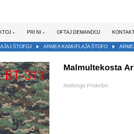
KTOJ
PRI NI
OFTAJ DEMANDOJ
KONTAKT
AĴAJ ŜTOFOJ
ARMEA KAMUFLAĴA ŜTOFO
ARME
Malmultekosta A
Mallonga Priskribo: