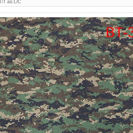
T/T aŭ L/C