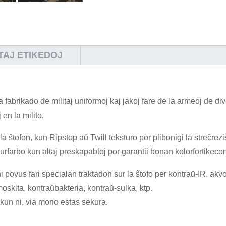
AJ ETIKEDOJ
la fabrikado de militaj uniformoj kaj jakoj fare de la armeoj de d
en la milito.
la ŝtofon, kun Ripstop aŭ Twill teksturo por plibonigi la streĉrezis
rfarbo kun altaj preskapabloj por garantii bonan kolorfortikecon
 povus fari specialan traktadon sur la ŝtofo per kontraŭ-IR, akvore
moskita, kontraŭbakteria, kontraŭ-sulka, ktp.
 kun ni, via mono estas sekura.