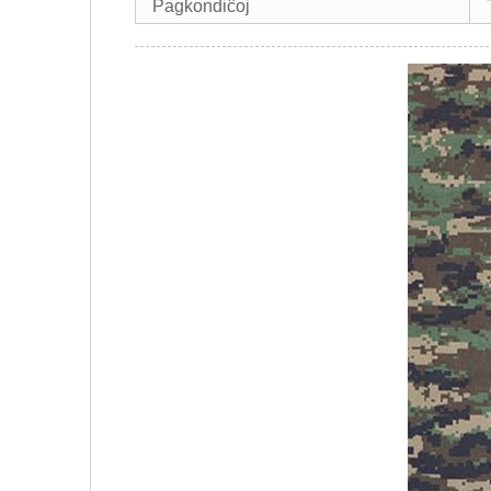
Pagkondiĉoj