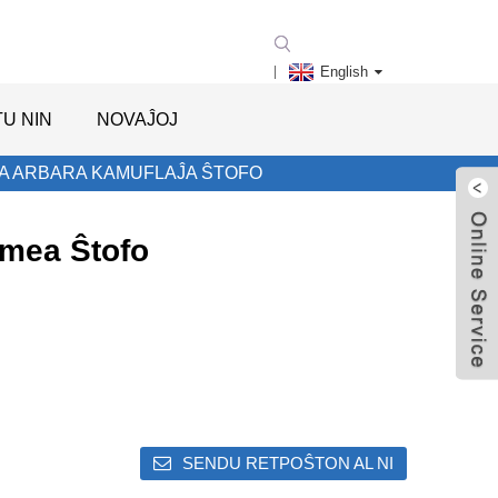
English
U NIN
NOVAĴOJ
A ARBARA KAMUFLAĴA ŜTOFO
rmea Ŝtofo
SENDU RETPOŜTON AL NI