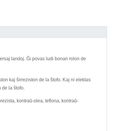
iversaj landoj. Ĝi povas ludi bonan rolon de
ton kaj ŝirreziston de la ŝtofo. Kaj ni elektas
 de la ŝtofo.
zista, kontraŭ-olea, teflona, ​​kontraŭ-