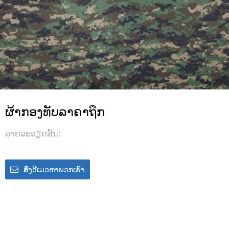
ຜ້າກອງທັບລາຄາຖືກ
ລາຍ​ລະ​ອຽດ​ສັ້ນ​:
ສົ່ງອີເມວຫາພວກເຮົາ