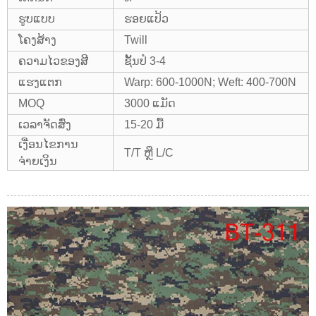
ຮູບແບບ
ຮອຍແປ້ວ
ໂຄງສ້າງ
Twill
ຄວາມ​ໄວ​ຂອງ​ສີ​
ຊັ້ນປໍ 3-4
ແຮງແຕກ
Warp: 600-1000N; Weft: 400-700N
MOQ
3000 ແມັດ
ເວລາຈັດສົ່ງ
15-20 ມື້
ເງື່ອນໄຂການ
T/T ຫຼື L/C
ຈ່າຍເງິນ