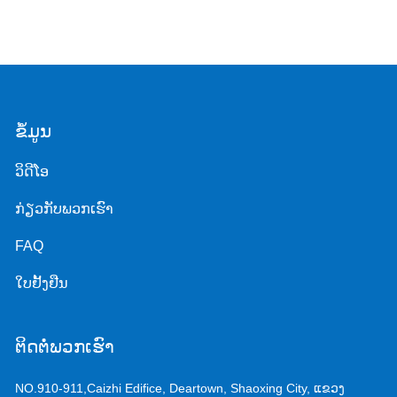
ຂໍ້ມູນ
ວິດີໂອ
ກ່ຽວກັບພວກເຮົາ
FAQ
ໃບຢັ້ງຢືນ
ຕິດຕໍ່ພວກເຮົາ
NO.910-911,Caizhi Edifice, Deartown, Shaoxing City, ແຂວງ