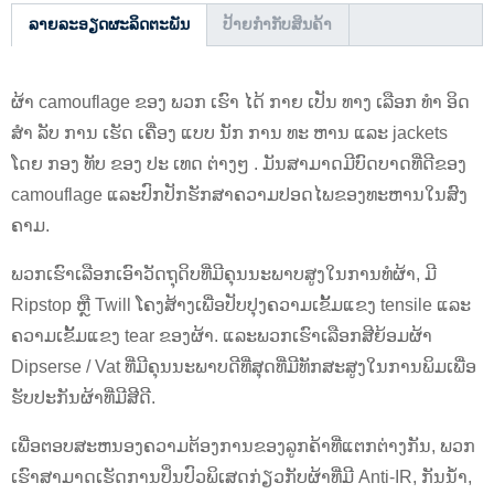
ລາຍລະອຽດຜະລິດຕະພັນ
ປ້າຍກຳກັບສິນຄ້າ
ຜ້າ camouflage ຂອງ ພວກ ເຮົາ ໄດ້ ກາຍ ເປັນ ທາງ ເລືອກ ທໍາ ອິດ
ສໍາ ລັບ ການ ເຮັດ ເຄື່ອງ ແບບ ນັກ ການ ທະ ຫານ ແລະ jackets
ໂດຍ ກອງ ທັບ ຂອງ ປະ ເທດ ຕ່າງໆ . ມັນ​ສາ​ມາດ​ມີ​ບົດ​ບາດ​ທີ່​ດີ​ຂອງ
camouflage ແລະ​ປົກ​ປັກ​ຮັກ​ສາ​ຄວາມ​ປອດ​ໄພ​ຂອງ​ທະ​ຫານ​ໃນ​ສົງ​
ຄາມ​.
ພວກ​ເຮົາ​ເລືອກ​ເອົາ​ວັດ​ຖຸ​ດິບ​ທີ່​ມີ​ຄຸນ​ນະ​ພາບ​ສູງ​ໃນ​ການ​ທໍ​ຜ້າ​, ມີ
Ripstop ຫຼື Twill ໂຄງ​ສ້າງ​ເພື່ອ​ປັບ​ປຸງ​ຄວາມ​ເຂັ້ມ​ແຂງ tensile ແລະ​
ຄວາມ​ເຂັ້ມ​ແຂງ tear ຂອງ​ຜ້າ​. ແລະພວກເຮົາເລືອກສີຍ້ອມຜ້າ
Dipserse / Vat ທີ່ມີຄຸນນະພາບດີທີ່ສຸດທີ່ມີທັກສະສູງໃນການພິມເພື່ອ
ຮັບປະກັນຜ້າທີ່ມີສີດີ.
ເພື່ອຕອບສະຫນອງຄວາມຕ້ອງການຂອງລູກຄ້າທີ່ແຕກຕ່າງກັນ, ພວກ
ເຮົາສາມາດເຮັດການປິ່ນປົວພິເສດກ່ຽວກັບຜ້າທີ່ມີ Anti-IR, ກັນນ້ໍາ,