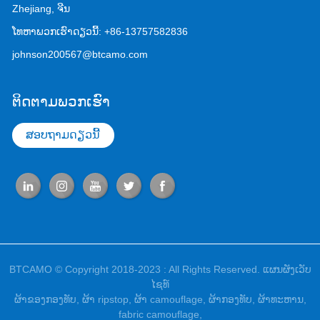
Zhejiang, ຈີນ
ໂທຫາພວກເຮົາດຽວນີ້:
+86-13757582836
johnson200567@btcamo.com
ຕິດຕາມພວກເຮົາ
ສອບຖາມດຽວນີ້
BTCAMO © Copyright 2018-2023 : All Rights Reserved.
ແຜນຜັງເວັບ
ໄຊທ໌
ຜ້າ​ຂອງ​ກອງ​ທັບ​
,
ຜ້າ ripstop
,
ຜ້າ camouflage
,
ຜ້າ​ກອງ​ທັບ​
,
ຜ້າທະຫານ
,
fabric camouflage
,