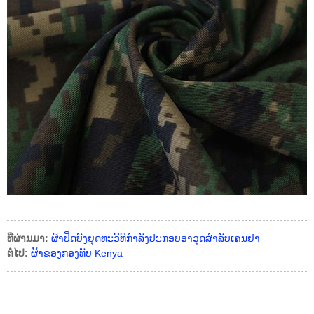
ທີ່ຜ່ານມາ:
ຜ້າປິດບັງຍຸດທະວິທີກຳລັງປະກອບອາວຸດສຳລັບເຄນຢາ
ຕໍ່ໄປ:
ຜ້າຂອງກອງທັບ Kenya