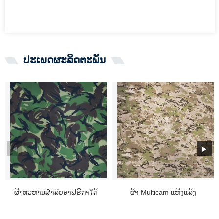
ປະເພດຜະລິດຕະພັນ
ຜ້າທະຫານສໍາລັບອາຟຣິກາໃຕ້
ຜ້າ Multicam ແຫ້ງແລ້ງ