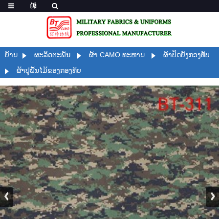
ບ້ານ
ຜະລິດຕະພັນ
ຜ້າ CAMO ທະຫານ
ຜ້າປິດບັງກອງທັບ
ຜ້າປູພື້ນໄມ້ຂອງກອງທັບ