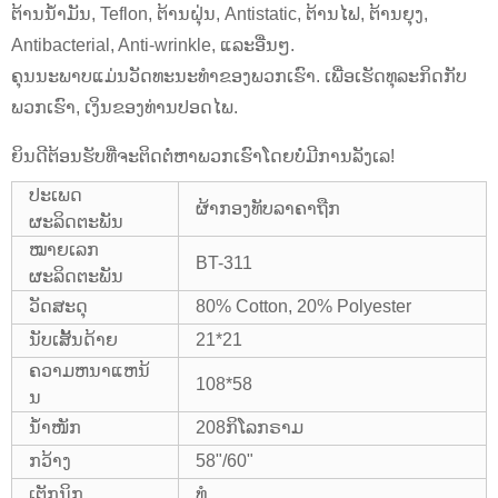
ຕ້ານນ້ໍາມັນ, Teflon, ຕ້ານຝຸ່ນ, Antistatic, ຕ້ານໄຟ, ຕ້ານຍຸງ,
Antibacterial, Anti-wrinkle, ແລະອື່ນໆ.
ຄຸນນະພາບແມ່ນວັດທະນະທໍາຂອງພວກເຮົາ. ເພື່ອເຮັດທຸລະກິດກັບ
ພວກເຮົາ, ເງິນຂອງທ່ານປອດໄພ.
ຍິນ​ດີ​ຕ້ອນ​ຮັບ​ທີ່​ຈະ​ຕິດ​ຕໍ່​ຫາ​ພວກ​ເຮົາ​ໂດຍ​ບໍ່​ມີ​ການ​ລັງ​ເລ​!
ປະເພດ
ຜ້າກອງທັບລາຄາຖືກ
ຜະລິດຕະພັນ
ໝາຍເລກ
BT-311
ຜະລິດຕະພັນ
ວັດສະດຸ
80% Cotton, 20% Polyester
ນັບເສັ້ນດ້າຍ
21*21
ຄວາມຫນາແຫນ້
108*58
ນ
ນ້ຳໜັກ
208ກິ​ໂລກ​ຣາມ
ກວ້າງ
58"/60"
ເຕັກນິກ
ທໍ