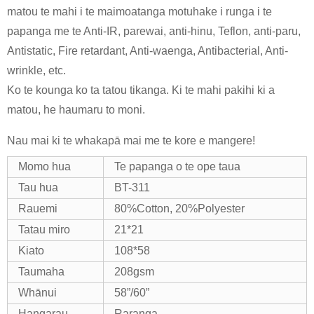
matou te mahi i te maimoatanga motuhake i runga i te
papanga me te Anti-IR, parewai, anti-hinu, Teflon, anti-paru,
Antistatic, Fire retardant, Anti-waenga, Antibacterial, Anti-
wrinkle, etc.
Ko te kounga ko ta tatou tikanga. Ki te mahi pakihi ki a
matou, he haumaru to moni.
Nau mai ki te whakapā mai me te kore e mangere!
Momo hua
Te papanga o te ope taua
Tau hua
BT-311
Rauemi
80%Cotton, 20%Polyester
Tatau miro
21*21
Kiato
108*58
Taumaha
208gsm
Whānui
58”/60”
Hangarau
Raranga