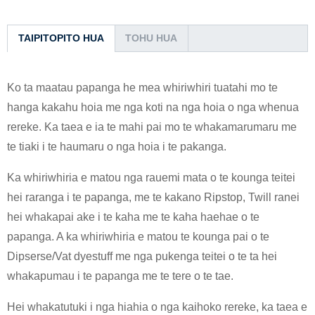
TAIPITOPITO HUA
TOHU HUA
Ko ta maatau papanga he mea whiriwhiri tuatahi mo te
hanga kakahu hoia me nga koti na nga hoia o nga whenua
rereke. Ka taea e ia te mahi pai mo te whakamarumaru me
te tiaki i te haumaru o nga hoia i te pakanga.
Ka whiriwhiria e matou nga rauemi mata o te kounga teitei
hei raranga i te papanga, me te kakano Ripstop, Twill ranei
hei whakapai ake i te kaha me te kaha haehae o te
papanga. A ka whiriwhiria e matou te kounga pai o te
Dipserse/Vat dyestuff me nga pukenga teitei o te ta hei
whakapumau i te papanga me te tere o te tae.
Hei whakatutuki i nga hiahia o nga kaihoko rereke, ka taea e