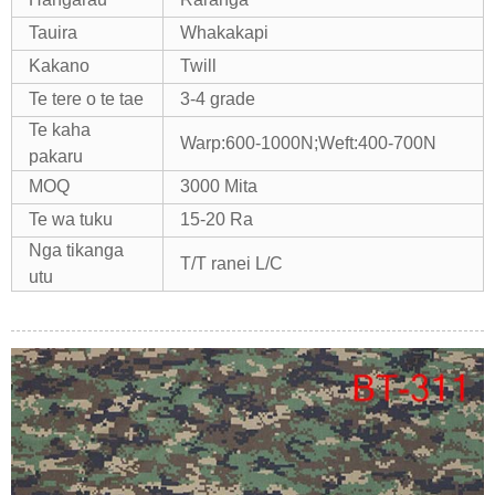
Tauira
Whakakapi
Kakano
Twill
Te tere o te tae
3-4 grade
Te kaha
Warp:600-1000N;Weft:400-700N
pakaru
MOQ
3000 Mita
Te wa tuku
15-20 Ra
Nga tikanga
T/T ranei L/C
utu