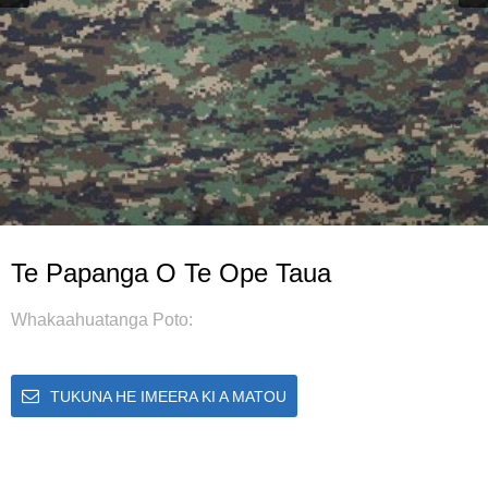
Te Papanga O Te Ope Taua
Whakaahuatanga Poto:
TUKUNA HE IMEERA KI A MATOU