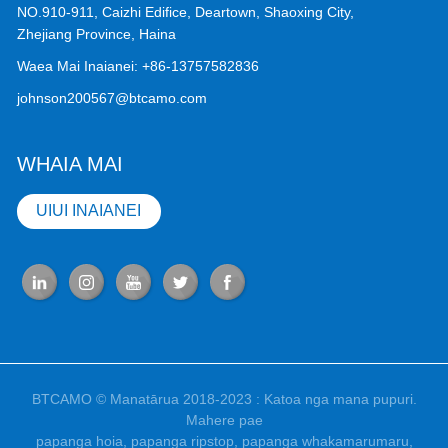
NO.910-911, Caizhi Edifice, Deartown, Shaoxing City,
Zhejiang Province, Haina
Waea Mai Inaianei:
+86-13757582836
johnson200567@btcamo.com
WHAIA MAI
UIUI INAIANEI
BTCAMO © Manatārua 2018-2023 : Katoa nga mana pupuri.
Mahere pae
papanga hoia
,
papanga ripstop
,
papanga whakamarumaru
,