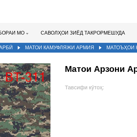
БОРАИ МО
САВОЛҲОИ ЗИЁД ТАКРОРМЕШУДА
ҲАРБӢ
МАТОИ КАМУФЛЯЖИ АРМИЯ
МАТОЪҲОИ 
Матои Арзони А
Тавсифи кӯтоҳ: