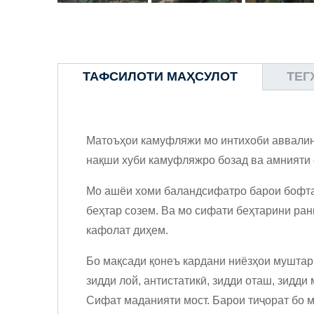
ТАФСИЛОТИ МАҲСУЛОТ
ТЕГ
Матоъҳои камуфляжи мо интихоби аввалин 
нақши хуби камуфляжро бозад ва амнияти 
Мо ашёи хоми баландсифатро барои бофтан
беҳтар созем. Ва мо сифати беҳтарини ранг
кафолат диҳем.
Бо мақсади қонеъ кардани ниёзҳои муштари
зидди лой, антистатикӣ, зидди оташ, зидди
Сифат маданияти мост. Барои тиҷорат бо м