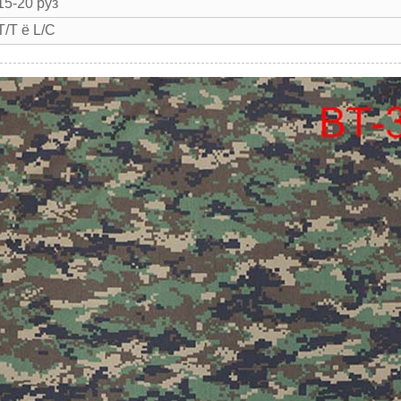
15-20 рӯз
T/T ё L/C