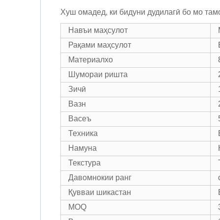
Хуш омадед, ки бидуни дудилагӣ бо мо тамо
Навъи маҳсулот
Рақами маҳсулот
Материалхо
Шумораи ришта
Зичӣ
Вазн
Васеъ
Техника
Намуна
Текстура
Давомнокии ранг
Қувваи шикастан
MOQ