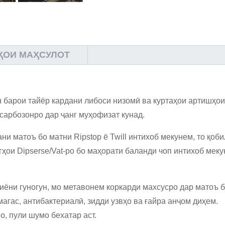
ҲОИ МАҲСУЛОТ
барои тайёр кардани либоси низомӣ ва куртаҳои артишҳои
сарбозонро дар ҷанг муҳофизат кунад.
и матоъ бо матни Ripstop ё Twill интихоб мекунем, то қо
ҳои Dipserse/Vat-ро бо маҳорати баланди чоп интихоб меку
ёни гуногун, мо метавонем коркарди махсусро дар матоъ бо 
 магас, антибактериалӣ, зидди узвҳо ва ғайра анҷом диҳем.
о, пули шумо бехатар аст.