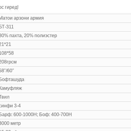
с гиред!
Матои арзони армия
БТ-311
80% пахта, 20% полиэстер
21*21
108*58
208грсм
58"/60"
Бофташуда
Камуфляж
Твил
синфи 3-4
Барф: 600-1000Н; Боф: 400-700Н
3000 метр