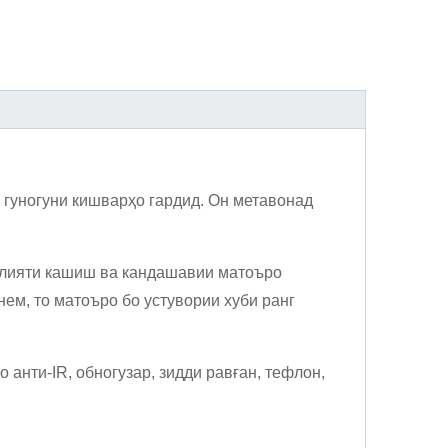
 гуногуни кишварҳо гардид. Он метавонад
билияти кашиш ва кандашавии матоъро
нем, то матоъро бо устувории хуби ранг
анти-IR, обногузар, зидди равған, тефлон,