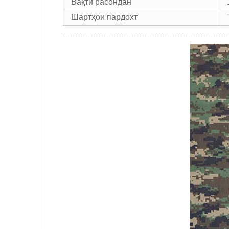
Вақти расондан
Шартҳои пардохт