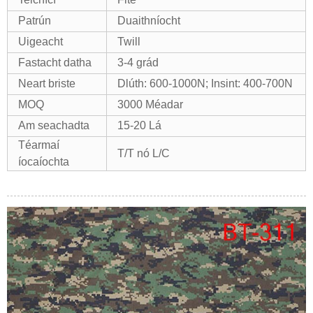
Patrún
Duaithníocht
Uigeacht
Twill
Fastacht datha
3-4 grád
Neart briste
Dlúth: 600-1000N; Insint: 400-700N
MOQ
3000 Méadar
Am seachadta
15-20 Lá
Téarmaí
T/T nó L/C
íocaíochta