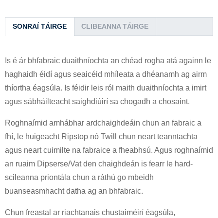
SONRAÍ TÁIRGE
CLIBEANNA TÁIRGE
Is é ár bhfabraic duaithníochta an chéad rogha atá againn le
haghaidh éidí agus seaicéid mhíleata a dhéanamh ag airm
thíortha éagsúla. Is féidir leis ról maith duaithníochta a imirt
agus sábháilteacht saighdiúirí sa chogadh a chosaint.
Roghnaímid amhábhar ardchaighdeáin chun an fabraic a
fhí, le huigeacht Ripstop nó Twill chun neart teanntachta
agus neart cuimilte na fabraice a fheabhsú. Agus roghnaímid
an ruaim Dipserse/Vat den chaighdeán is fearr le hard-
scileanna priontála chun a ráthú go mbeidh
buanseasmhacht datha ag an bhfabraic.
Chun freastal ar riachtanais chustaiméirí éagsúla,