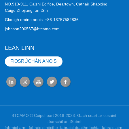
NO.910-911, Caizhi Edifice, Deartown, Cathair Shaoxing,
Cúige Zhejiang, an tSín
Glaoigh orainn anois:
+86-13757582836
johnson200567@btcamo.com
LEAN LINN
FIOSRÚCHÁN ANOIS
BTCAMO © Cóipcheart 2018-2023: Gach ceart ar cosaint.
Léarscáil an tSuímh
fabraicí arm
,
fabraic stróicthe
,
fabraicí duaithníochta
,
fabraic airm
,