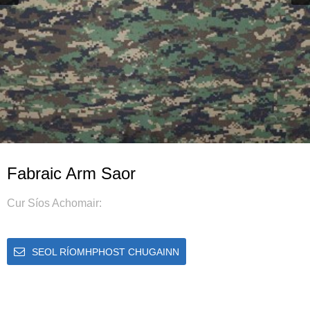
Fabraic Arm Saor
Cur Síos Achomair:
SEOL RÍOMHPHOST CHUGAINN