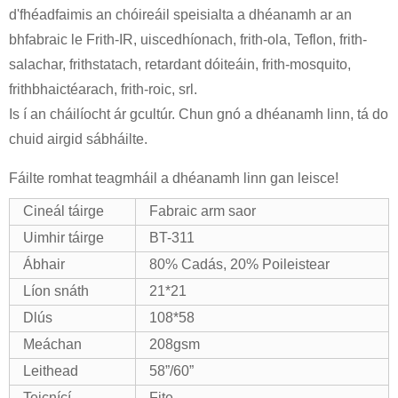
d'fhéadfaimis an chóireáil speisialta a dhéanamh ar an
bhfabraic le Frith-IR, uiscedhíonach, frith-ola, Teflon, frith-
salachar, frithstatach, retardant dóiteáin, frith-mosquito,
frithbhaictéarach, frith-roic, srl.
Is í an cháilíocht ár gcultúr. Chun gnó a dhéanamh linn, tá do
chuid airgid sábháilte.
Fáilte romhat teagmháil a dhéanamh linn gan leisce!
Cineál táirge
Fabraic arm saor
Uimhir táirge
BT-311
Ábhair
80% Cadás, 20% Poileistear
Líon snáth
21*21
Dlús
108*58
Meáchan
208gsm
Leithead
58”/60”
Teicnící
Fite